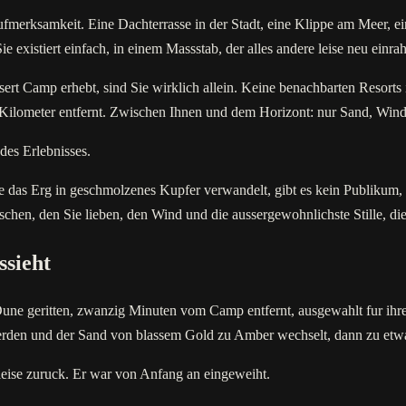
fmerksamkeit. Eine Dachterrasse in der Stadt, eine Klippe am Meer, ei
e existiert einfach, in einem Massstab, der alles andere leise neu einra
Camp erhebt, sind Sie wirklich allein. Keine benachbarten Resorts i
6 Kilometer entfernt. Zwischen Ihnen und dem Horizont: nur Sand, Wi
 des Erlebnisses.
as Erg in geschmolzenes Kupfer verwandelt, gibt es kein Publikum, k
chen, den Sie lieben, den Wind und die aussergewohnlichste Stille, die
ssieht
 Dune geritten, zwanzig Minuten vom Camp entfernt, ausgewahlt fur ihre
erden und der Sand von blassem Gold zu Amber wechselt, dann zu etwa
t leise zuruck. Er war von Anfang an eingeweiht.