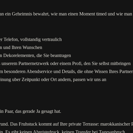
 man ein Geheimnis bewahrt, wie man einen Moment timed und wie man 
Telefon, vollstandig vertraulich
en und Ihren Wunschen
n Dekorelementen, die Sie beantragen
 unserem Partnernetzwerk oder einem Profi, den Sie selbst mitbringen
em besonderen Abendservice und Details, die ohne Wissen Ihres Partner
einung uber Zeitpunkt oder Ort andern, passen wir uns an
in Paar, das gerade Ja gesagt hat.
d. Das Fruhstuck kommt auf Ihre private Terrasse: marokkanischer Pf
ein. Es gibt keinen Abreistedruck, keinen Transfer bei Tagesanbruch.