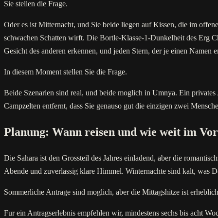
Sie stellen die Frage.
Oder es ist Mitternacht, und Sie beide liegen auf Kissen, die im offe
schwachen Schatten wirft. Die Bortle-Klasse-1-Dunkelheit des Erg Che
Gesicht des anderen erkennen, und jeden Stern, der je einen Namen er
In diesem Moment stellen Sie die Frage.
Beide Szenarien sind real, und beide moglich in Umnya. Ein privates
Campzelten entfernt, dass Sie genauso gut die einzigen zwei Menschen 
Planung: Wann reisen und wie weit im Vo
Die Sahara ist den Grossteil des Jahres einladend, aber die romantis
Abende und zuverlassig klare Himmel. Winternachte sind kalt, was De
Sommerliche Antrage sind moglich, aber die Mittagshitze ist erhebl
Fur ein Antragserlebnis empfehlen wir, mindestens sechs bis acht Wo