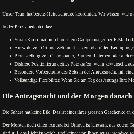
Unser Team hat bereits Heiratsantrage koordiniert. Wir wissen, wie
In der Praxis bedeutet das:
Vorab-Koordination mit unserem Campmanager per E-Mail oder 
Auswahl von Ort und Zeitpunkt basierend auf den Bedingung
Bereitstellung von Champagner, Blumen, Laternen oder andere
Diskrete Positionierung eines Fotografen, wenn gewunscht, aus
Besondere Vorbereitung des Zelts in der Antragsnacht, mit ein
Vollstandige Flexibilitat: Wenn Sie am Tag des Antrags Ihre M
Die Antragsnacht und der Morgen danach
Die Sahara hat keine Eile. Das ist eines ihrer grossten Geschenke an e
Der Morgen nach einem Antrag bei Umnya ist langsam, aus gutem Grun
sind still, das Licht ist weich, und keiner von Ihnen muss irgendwo s