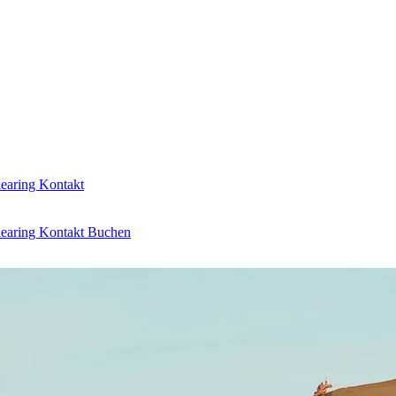
learing
Kontakt
learing
Kontakt
Buchen