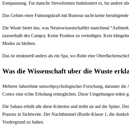
Entspannung. Fur manche Stressformen funktioniert es, fur andere ube
Das Gehirn einer Fuhrungskraft mit Burnout sucht keine beruhigende St
Die Wuste bietet das, was Neurowissenschaftler manchmal “Aufmerksa
(ausserhalb des Camps). Keine Position zu verteidigen. Kein klingel
Modus zu bleiben.
Das ist strukturell anders als ein Spa, wo Ruhe eine Oberflachenschi
Was die Wissenschaft uber die Wuste erkl
Mehrere Jahrzehnte umweltpsychologischer Forschung, darunter die 
Cortex eine echte Erholung ermoglichen. Diese Umgebungen teilen ge
Die Sahara erfullt alle diese Kriterien und treibt sie auf die Spitze.
Prasenz in Sichtweite. Der Nachthimmel (Bortle-Klasse 1, die dunkels
Vordergrund zu halten.