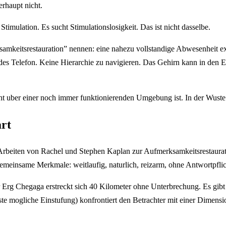
rhaupt nicht.
imulation. Es sucht Stimulationslosigkeit. Das ist nicht dasselbe.
mkeitsrestauration” nennen: eine nahezu vollstandige Abwesenheit ex
ndes Telefon. Keine Hierarchie zu navigieren. Das Gehirn kann in den 
cht uber einer noch immer funktionierenden Umgebung ist. In der Wuste
art
Arbeiten von Rachel und Stephen Kaplan zur Aufmerksamkeitsrestaurat
meinsame Merkmale: weitlaufig, naturlich, reizarm, ohne Antwortpflic
 Der Erg Chegaga erstreckt sich 40 Kilometer ohne Unterbrechung. Es gibt
te mogliche Einstufung) konfrontiert den Betrachter mit einer Dimensi