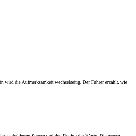
ein wird die Aufmerksamkeit wechselseitig. Der Fuhrer erzahlt, wie
er asphaltierten Strasse und den Beginn der Wuste. Die grosse