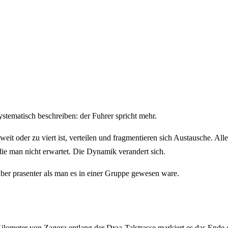
stematisch beschreiben: der Fuhrer spricht mehr.
t oder zu viert ist, verteilen und fragmentieren sich Austausche. All
die man nicht erwartet. Die Dynamik verandert sich.
, aber prasenter als man es in einer Gruppe gewesen ware.
lometer von Zagora entlang der Draa-Talstrasse markiert es das Ende d