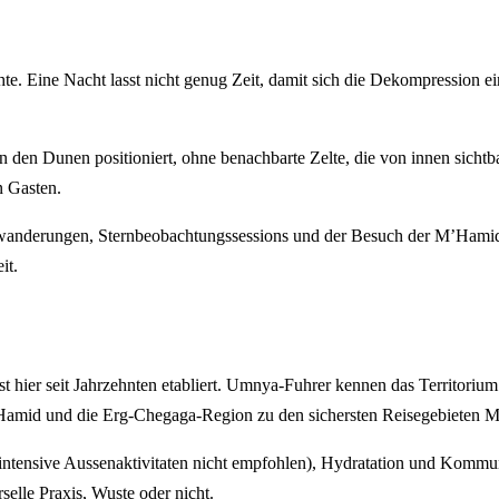
e. Eine Nacht lasst nicht genug Zeit, damit sich die Dekompression eins
 in den Dunen positioniert, ohne benachbarte Zelte, die von innen sic
n Gasten.
nderungen, Sternbeobachtungssessions und der Besuch der M’Hamid-Pal
it.
st hier seit Jahrzehnten etabliert. Umnya-Fuhrer kennen das Territorium 
 M’Hamid und die Erg-Chegaga-Region zu den sichersten Reisegebieten 
r intensive Aussenaktivitaten nicht empfohlen), Hydratation und Ko
selle Praxis, Wuste oder nicht.