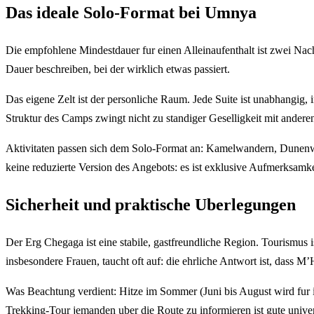
Das ideale Solo-Format bei Umnya
Die empfohlene Mindestdauer fur einen Alleinaufenthalt ist zwei Nacht
Dauer beschreiben, bei der wirklich etwas passiert.
Das eigene Zelt ist der personliche Raum. Jede Suite ist unabhangig,
Struktur des Camps zwingt nicht zu standiger Geselligkeit mit andere
Aktivitaten passen sich dem Solo-Format an: Kamelwandern, Dunenwa
keine reduzierte Version des Angebots: es ist exklusive Aufmerksamke
Sicherheit und praktische Uberlegungen
Der Erg Chegaga ist eine stabile, gastfreundliche Region. Tourismus i
insbesondere Frauen, taucht oft auf: die ehrliche Antwort ist, dass
Was Beachtung verdient: Hitze im Sommer (Juni bis August wird fu
Trekking-Tour jemanden uber die Route zu informieren ist gute univer