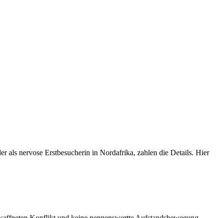
der als nervose Erstbesucherin in Nordafrika, zahlen die Details. Hier
bewaffneten Konflikt und keine nennenswertte Aufstandsbewegung.