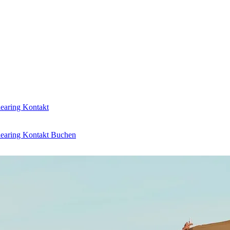
learing
Kontakt
learing
Kontakt
Buchen