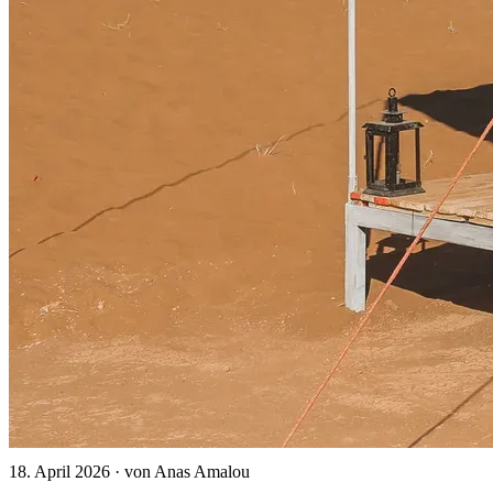
18. April 2026
·
von Anas Amalou