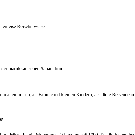
lienreise
Reisehinweise
rn der marokkanischen Sahara horen.
rau allein reisen, als Familie mit kleinen Kindern, als altere Reisende o
ge
n Nordafrikas. Konig Mohammed VI. regiert seit 1999. Es gibt keinen 