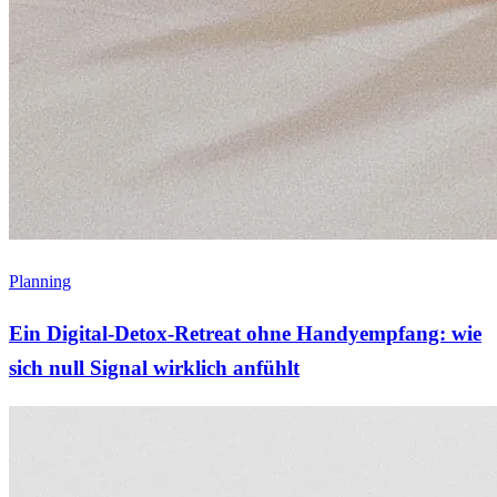
Planning
Ein Digital-Detox-Retreat ohne Handyempfang: wie
sich null Signal wirklich anfühlt