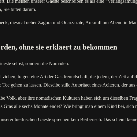
. Die meisten unserer Gaeste beschreiben es als eine “Verlangsamung”, 
 Sie bitten darum.
eck, diesmal ueber Zagora und Ouarzazate, Ankunft am Abend in Marrak
werden, ohne sie erklaert zu bekommen
Wueste selbst, sondern die Nomaden.
iehen, tragen eine Art der Gastfreundschaft, die jedem, der Zeit auf 
e Tee gehen zu lassen. Dieselbe stille Autoritaet eines Aelteren, der a
be Volk, aber ihre nomadischen Kulturen haben sich um dieselben Frag
 Gras alle sechs Monate endet? Wie bringt man einem Kind bei, sich n
nserer tuerkischen Gaeste sprechen kein Berberisch. Das scheint kei