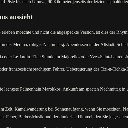
Piste bis nach Umnya, 90 Kilometer jenseits der letzten asphaltierten 
aus aussieht
 erleben moechte und nicht die abgespeckte Version, ist dies der Rhy
in der Medina, ruhiger Nachmittag. Abendessen in der Altstadt. Schlaf
 oder Le Jardin. Eine Stunde im Majorelle- oder Yves-Saint-Laurent
- oder franzoesischsprachigem Fahrer. Ueberquerung des Tizi-n-Tichk
.
die laengste Palmenhain Marokkos. Ankunft am spaeten Nachmittag in
m Zelt. Kamelwanderung bei Sonnenaufgang, wenn Sie moechten. Nachm
n. Feuer, Berber-Musik und der dunkelste Himmel, den Sie je gesehen