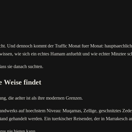
cht. Und dennoch kommt der Traffic Monat fuer Monat: hauptsaechlic
issen, wie sich ein echtes Hamam anfuehlt und wie echter Minztee schm
dass sie danach suchten.
e Weise findet
, die aelter ist als ihre modernen Grenzen.
Handwerks auf hoechstem Niveau: Muqarnas, Zellige, geschnitztes Zede
and gehandelt werden. Ein tuerkischer Reisender, der in Marrakesch ank
rus nie bieten kann.