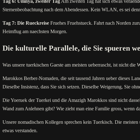
Tag 6: Umnya, zweiter Tag
Am zweiten Tag hat sich etwas veraendert
Sternenbeobachtung nach dem Abendessen. Kein WLAN, es sei denn,
Tag 7: Die Rueckreise
Fruehes Fruehstueck. Fahrt nach Norden zuru
Heimflug am naechsten Morgen.
Die kulturelle Parallele, die Sie spueren 
Was unsere tuerkischen Gaeste am meisten ueberrascht, ist nicht die 
Marokkos Berber-Nomaden, die seit tausend Jahren ueber dieses Land z
Dieselbe Insistenz, dass Sie sich setzen. Dieselbe Weigerung, Sie ohn
Die Yoeruek der Tuerkei und die Amazigh Marokkos sind nicht dassel
Wand zum Anlehnen gibt? Wie zieht man eine Familie gross, wenn das
Unsere nomadischen Kollegen sprechen kein Tuerkisch. Die meisten u
etwas verstanden.