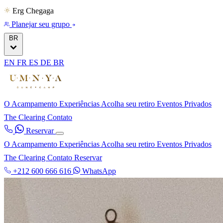
Erg Chegaga
Planejar seu grupo
BR
EN
FR
ES
DE
BR
O Acampamento
Experiências
Acolha seu retiro
Eventos Privados
The Clearing
Contato
Reservar
O Acampamento
Experiências
Acolha seu retiro
Eventos Privados
The Clearing
Contato
Reservar
+212 600 666 616
WhatsApp