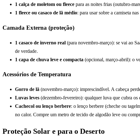
1 calça de moletom ou fleece
para as noites frias (outubro-març
1 fleece ou casaco de lã médio
: para usar sobre a camiseta na
Camada Externa (proteção)
1 casaco de inverno real
(para novembro-março): se vai ao Saa
de verdade.
1 capa de chuva leve e compacta
(opcional, março-abril): o v
Acessórios de Temperatura
Gorro de lã
(novembro-março): imprescindível. A cabeça perde
Luvas leves
(dezembro-fevereiro): qualquer luva que cubra os 
Cachecol ou lenço berbere
: o lenço berbere (cheche ou tagelmu
no calor. Compre um metro de tecido de algodão leve ou comp
Proteção Solar e para o Deserto