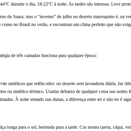
-44°C durante o dia, 18-22°C à noite. As tardes são intensas. Leve prot
verno do Saara, mas o “inverno” de julho no deserto marroquino é, na v
te como no Brasil no verão, e encontram um clima perfeito que não exige
tégia de três camadas funciona para qualquer época:
vite sintéticos que retêm odor: no deserto sem lavanderia diária, faz dif
ino ou sintético térmico. Usadas debaixo de qualquer coisa nas noites fr
adas. À noite sentado nas dunas, a diferença entre ter e não ter é signi
calça longa para o sol, bermuda para a tarde. Cor neutra (areia, cáqui, 