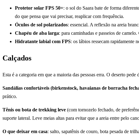
Protetor solar FPS 50+
: o sol do Saara bate de forma diferen
do que pensa que vai precisar, reaplicar com frequência.
Óculos de sol polarizados
: essencial. A reflexão na areia branc
Chapéu de aba larga
: para caminhadas e passeios de camelo.
Hidratante labial com FPS
: os lábios ressecam rapidamente n
Calçados
Esta é a categoria em que a maioria das pessoas erra. O deserto pede do
Sandálias confortáveis (birkenstock, havaianas de borracha fecha
prático.
Tênis ou bota de trekking leve
(com tornozelo fechado, de preferên
suporte lateral. Leve meias altas para evitar que a areia entre pelo cano
O que deixar em casa
: salto, sapatênis de couro, bota pesada de tril