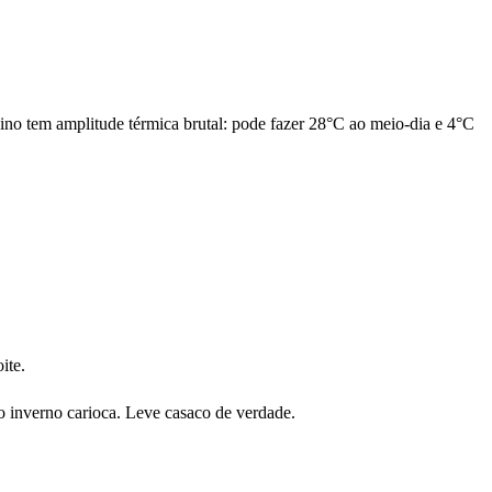
uino tem amplitude térmica brutal: pode fazer 28°C ao meio-dia e 4°C
ite.
ão inverno carioca. Leve casaco de verdade.