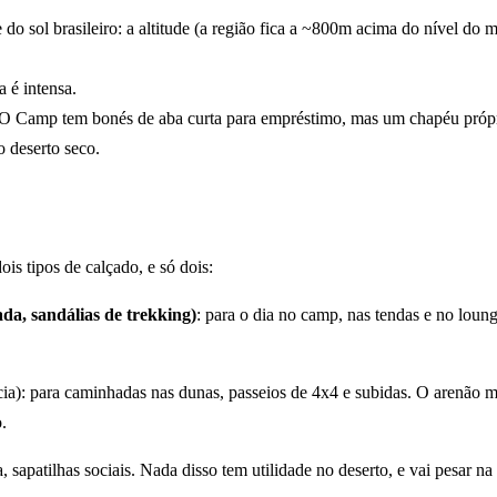
te do sol brasileiro: a altitude (a região fica a ~800m acima do nível d
a é intensa.
 O Camp tem bonés de aba curta para empréstimo, mas um chapéu próprio
o deserto seco.
is tipos de calçado, e só dois:
da, sandálias de trekking)
: para o dia no camp, nas tendas e no loung
cia): para caminhadas nas dunas, passeios de 4x4 e subidas. O arenão 
.
ha, sapatilhas sociais. Nada disso tem utilidade no deserto, e vai pesar na