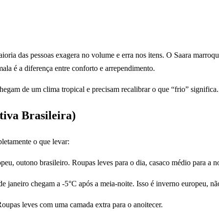
maioria das pessoas exagera no volume e erra nos itens. O Saara marroq
ala é a diferença entre conforto e arrependimento.
chegam de um clima tropical e precisam recalibrar o que “frio” significa.
iva Brasileira)
pletamente o que levar:
peu, outono brasileiro. Roupas leves para o dia, casaco médio para a no
 de janeiro chegam a -5°C após a meia-noite. Isso é inverno europeu, n
 Roupas leves com uma camada extra para o anoitecer.