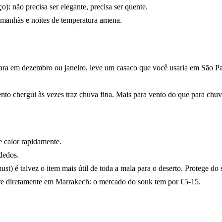
o): não precisa ser elegante, precisa ser quente.
s manhãs e noites de temperatura amena.
ra em dezembro ou janeiro, leve um casaco que você usaria em São Pau
ento chergui às vezes traz chuva fina. Mais para vento do que para chuv
 calor rapidamente.
dedos.
st) é talvez o item mais útil de toda a mala para o deserto. Protege do s
re diretamente em Marrakech: o mercado do souk tem por €5-15.