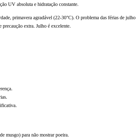
eção UV absoluta e hidratação constante.
erdade, primavera agradável (22-30°C). O problema das férias de julho
 precaução extra. Julho é excelente.
erença.
ias.
ficativa.
verde musgo) para não mostrar poeira.