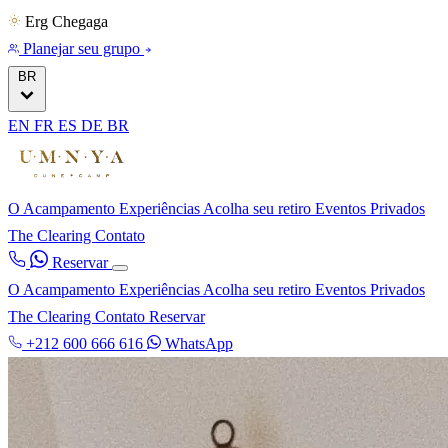
Erg Chegaga
Planejar seu grupo
BR
EN
FR
ES
DE
BR
O Acampamento
Experiências
Acolha seu retiro
Eventos Privados
The Clearing
Contato
Reservar
O Acampamento
Experiências
Acolha seu retiro
Eventos Privados
The Clearing
Contato
Reservar
+212 600 666 616
WhatsApp