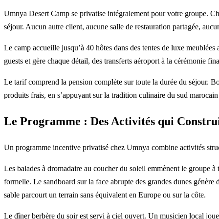
Umnya Desert Camp se privatise intégralement pour votre groupe. Ch
séjour. Aucun autre client, aucune salle de restauration partagée, aucun
Le camp accueille jusqu’à 40 hôtes dans des tentes de luxe meublées avec
guests et gère chaque détail, des transferts aéroport à la cérémonie fin
Le tarif comprend la pension complète sur toute la durée du séjour. Boi
produits frais, en s’appuyant sur la tradition culinaire du sud marocai
Le Programme : Des Activités qui Construi
Un programme incentive privatisé chez Umnya combine activités structur
Les balades à dromadaire au coucher du soleil emmènent le groupe à trav
formelle. Le sandboard sur la face abrupte des grandes dunes génère de
sable parcourt un terrain sans équivalent en Europe ou sur la côte.
Le dîner berbère du soir est servi à ciel ouvert. Un musicien local jo