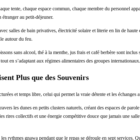
aque tente, chaque espace commun, chaque membre du personnel apparti
 étranger au petit-déjeuner.
 salles de bain privatives, électricité solaire et literie en lin de haut
ale autour du feu.
ssons sans alcool, thé à la menthe, jus frais et café berbère sont inclu
n tout en s’adaptant aux régimes alimentaires des groupes internationaux
sent Plus que des Souvenirs
ées et temps libre, celui qui permet la vraie détente et les échanges a
ers les dunes en petits clusters naturels, créant des espaces de parole i
s rires collectifs et une énergie compétitive douce que jamais une sall
ue les rythmes gnawa pendant que le repas se déroule en sept services. Qu