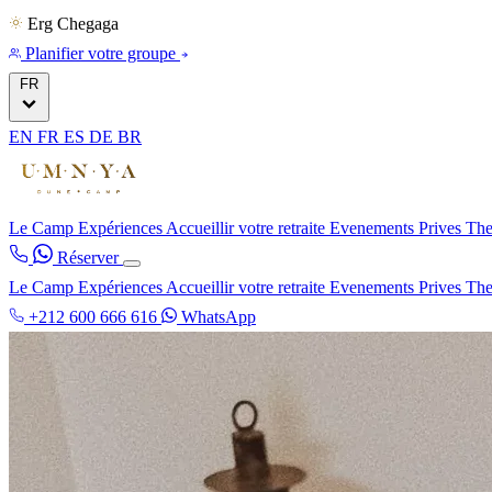
Erg Chegaga
Planifier votre groupe
FR
EN
FR
ES
DE
BR
Le Camp
Expériences
Accueillir votre retraite
Evenements Prives
The
Réserver
Le Camp
Expériences
Accueillir votre retraite
Evenements Prives
The
+212 600 666 616
WhatsApp