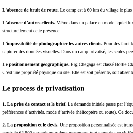
L’absence de bruit de route.
Le camp est à 60 km du village le plus pr
L’absence d’autres clients.
Même dans un palace en mode “quiet luxury
structurellement cette présence.
L’impossibilité de photographier les autres clients.
Pour des famille
capturer des données visuelles. Dans un camp privatisé, les seules per
Le positionnement géographique.
Erg Chegaga est classé Bortle Clas
C’est une propriété physique du site. Elle est soit présente, soit absent
Le process de privatisation
1. La prise de contact et le brief.
La demande initiale passe par l’équ
préférences d’activités, mode d’arrivée (hélicoptère ou route). Ce do
2. La proposition et le devis.
Une proposition personnalisée est trans
partir de €3.500 par nuit pour deux personnes, tout compris : ce chiff