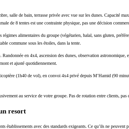
re, salle de bain, terrasse privée avec vue sur les dunes. Capacité max
imale de 8 tentes est une contrainte physique, pas une décision commerc
es régimes alimentaires du groupe (végétarien, halal, sans gluten, préfé
, table commune sous les étoiles, dans la tente.
andonnée en 4x4, ascension des dunes, observation astronomique, excurs
amont et ajusté quotidiennement.
licoptère (1h40 de vol), en convoi 4x4 privé depuis M’Hamid (90 minute
usivement au service de votre groupe. Pas de rotation entre clients, pas 
un resort
tablissements avec des standards exigeants. Ce qu’ils ne peuvent pas of