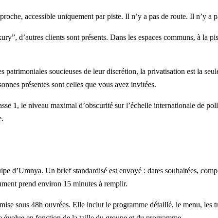
oche, accessible uniquement par piste. Il n’y a pas de route. Il n’y a pa
”, d’autres clients sont présents. Dans les espaces communs, à la pisc
s patrimoniales soucieuses de leur discrétion, la privatisation est la se
sonnes présentes sont celles que vous avez invitées.
se 1, le niveau maximal d’obscurité sur l’échelle internationale de pol
e.
ipe d’Umnya. Un brief standardisé est envoyé : dates souhaitées, compos
cument prend environ 15 minutes à remplir.
mise sous 48h ouvrées. Elle inclut le programme détaillé, le menu, les t
re évolue en fonction de la taille du groupe et du programme.