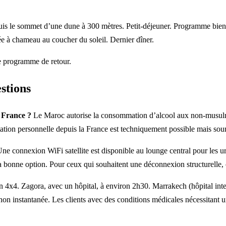
epuis le sommet d’une dune à 300 mètres. Petit-déjeuner. Programme bie
e à chameau au coucher du soleil. Dernier dîner.
le programme de retour.
stions
a France ?
Le Maroc autorise la consommation d’alcool aux non-musulm
tation personnelle depuis la France est techniquement possible mais so
ne connexion WiFi satellite est disponible au lounge central pour les ur
la bonne option. Pour ceux qui souhaitent une déconnexion structurelle, c
4x4. Zagora, avec un hôpital, à environ 2h30. Marrakech (hôpital inter
 non instantanée. Les clients avec des conditions médicales nécessitant 