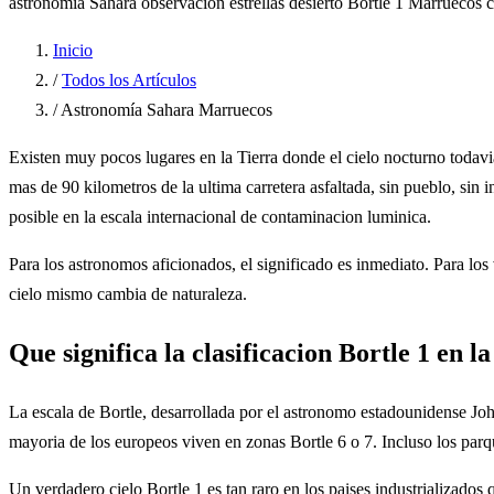
astronomia Sahara
observacion estrellas desierto
Bortle 1 Marruecos
c
Inicio
/
Todos los Artículos
/
Astronomía Sahara Marruecos
Existen muy pocos lugares en la Tierra donde el cielo nocturno todavi
mas de 90 kilometros de la ultima carretera asfaltada, sin pueblo, sin
posible en la escala internacional de contaminacion luminica.
Para los astronomos aficionados, el significado es inmediato. Para los 
cielo mismo cambia de naturaleza.
Que significa la clasificacion Bortle 1 en la
La escala de Bortle, desarrollada por el astronomo estadounidense John 
mayoria de los europeos viven en zonas Bortle 6 o 7. Incluso los par
Un verdadero cielo Bortle 1 es tan raro en los paises industrializado