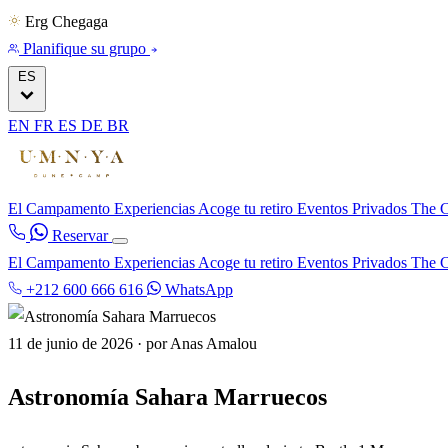
Erg Chegaga
Planifique su grupo
ES
EN
FR
ES
DE
BR
El Campamento
Experiencias
Acoge tu retiro
Eventos Privados
The C
Reservar
El Campamento
Experiencias
Acoge tu retiro
Eventos Privados
The C
+212 600 666 616
WhatsApp
11 de junio de 2026
·
por Anas Amalou
Astronomía Sahara Marruecos