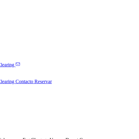
learing
learing
Contacto
Reservar