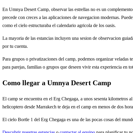
En Umnya Desert Camp, observar las estrellas no es un complemento op
precede con creces a las aplicaciones de navegacion modernas. Pueden
como el cielo estructuraba el calendario agricola de los oasis.
La mayoria de las estancias incluyen una sesion de observacion guiada l
por tu cuenta.
Para grupos o privatizaciones del camp, podemos organizar veladas t
para parejas, familias o grupos que deseen vivir esta experiencia en tot
Como llegar a Umnya Desert Camp
El camp se encuentra en el Erg Chegaga, a unos sesenta kilometros al 
helicoptero desde Marrakech te deja en el camp en menos de dos horas
El cielo Bortle 1 del Erg Chegaga es una de las pocas cosas del mundo
Descubrir nuestras estancias
o
contactar al equipo
para planificar tu no