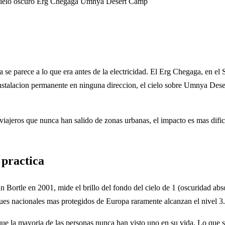
ielo oscuro Erg Chegaga
Umnya Desert Camp
a se parece a lo que era antes de la electricidad. El Erg Chegaga, en e
 instalacion permanente en ninguna direccion, el cielo sobre Umnya Dese
viajeros que nunca han salido de zonas urbanas, el impacto es mas difici
 practica
Bortle en 2001, mide el brillo del fondo del cielo de 1 (oscuridad absol
ques nacionales mas protegidos de Europa raramente alcanzan el nivel 3.
s que la mayoria de las personas nunca han visto uno en su vida. Lo qu