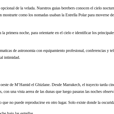
cional de la velada. Nuestros guias berebers conocen el cielo nocturno
 mostrarte como los nomadas usaban la Estrella Polar para moverse de 
a primera noche, para orientarte en el cielo e identificar los principale
ematicas de astronomia con equipamiento profesional, conferencias y t
al intimidad.
oeste de M’Hamid el Ghizlane. Desde Marrakech, el trayecto tarda cinco
, con una vista aerea de las dunas que luego pasaras las noches obser
 que no puede reproducirse en otro lugar. Solo existe donde la oscurida
che bajo las estrellas.