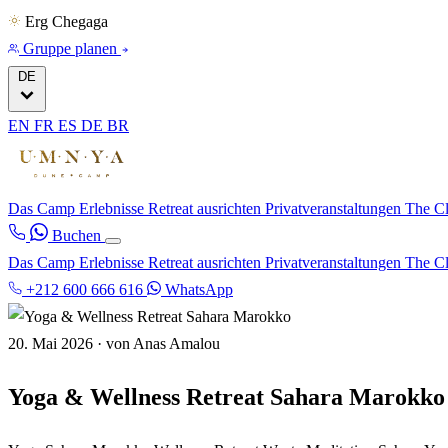
Erg Chegaga
Gruppe planen
DE
EN
FR
ES
DE
BR
Das Camp
Erlebnisse
Retreat ausrichten
Privatveranstaltungen
The C
Buchen
Das Camp
Erlebnisse
Retreat ausrichten
Privatveranstaltungen
The C
+212 600 666 616
WhatsApp
20. Mai 2026
·
von Anas Amalou
Yoga & Wellness Retreat Sahara Marokko