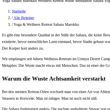
Yoga Sahara Marokko
Wellness Retreat Wuste
Meditation Sahara
Yo
Startseite
/
Alle Beiträge
/
Yoga & Wellness Retreat Sahara Marokko
Es gibt eine besondere Qualitat in der Stille der Sahara, die keine B
existierte, bevor menschlicher Larm entstand, bevor Stadte gebaut w
Der Korper hort anders zu.
Wir empfangen seit Jahren Wellness-Retreats im Umnya Desert Camp, 
Metapher. Die Wuste macht etwas mit Menschen. Das ist einer der G
Warum die Wuste Achtsamkeit verstarkt
Bei den meisten Retreat-Orten wechselt man von einer Art von Ablenk
Strassen in Horweite. Man ist ruhiger. Man ist noch nicht still.
Die Sahara funktioniert anders. Die nachste asphaltierte Strasse von