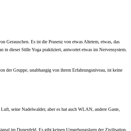
 von Gerauschen. Es ist die Prasenz von etwas Altetem, etwas, das
in dieser Stille Yoga praktiziert, antwortet etwas im Nervensystem.
von der Gruppe, unabhangig von ihrem Erfahrungsniveau, ist keine
e Luft, seine Nadelwalder, aber es hat auch WLAN, andere Gaste,
ksignal im Dunenfeld. Es gibt keinen Umgebungslarm der Zivilisation,