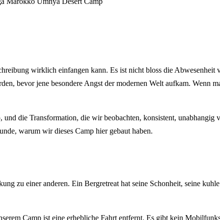
ga Marokko
Umnya Desert Camp
eschreibung wirklich einfangen kann. Es ist nicht bloss die Abwesenheit
urden, bevor jene besondere Angst der modernen Welt aufkam. Wenn man 
und die Transformation, die wir beobachten, konsistent, unabhangig 
runde, warum wir dieses Camp hier gebaut haben.
ung zu einer anderen. Ein Bergretreat hat seine Schonheit, seine kuhl
 unserem Camp ist eine erhebliche Fahrt entfernt. Es gibt kein Mobilfun