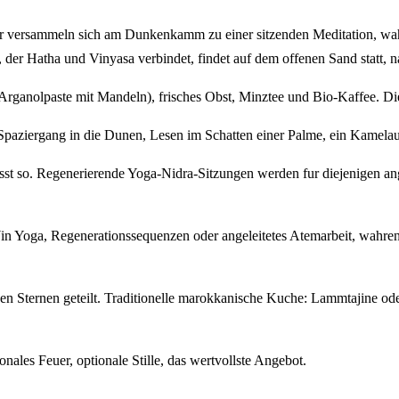
her versammeln sich am Dunkenkamm zu einer sitzenden Meditation, w
der Hatha und Vinyasa verbindet, findet auf dem offenen Sand statt, n
rganolpaste mit Mandeln), frisches Obst, Minztee und Bio-Kaffee. Die 
aziergang in die Dunen, Lesen im Schatten einer Palme, ein Kamelausfl
sst so. Regenerierende Yoga-Nidra-Sitzungen werden fur diejenigen an
n Yoga, Regenerationssequenzen oder angeleitetes Atemarbeit, wahrend
den Sternen geteilt. Traditionelle marokkanische Kuche: Lammtajine
nales Feuer, optionale Stille, das wertvollste Angebot.