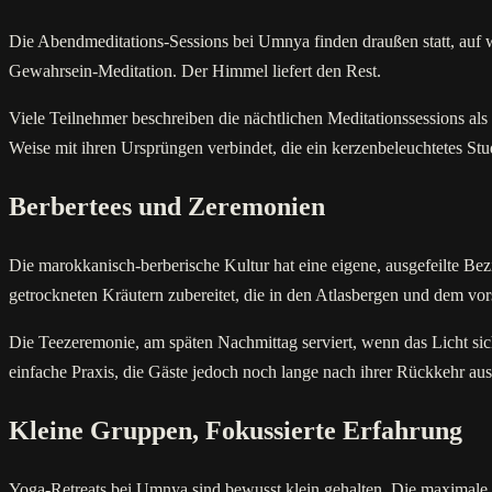
Die Abendmeditations-Sessions bei Umnya finden draußen statt, auf 
Gewahrsein-Meditation. Der Himmel liefert den Rest.
Viele Teilnehmer beschreiben die nächtlichen Meditationssessions als 
Weise mit ihren Ursprüngen verbindet, die ein kerzenbeleuchtetes Stud
Berbertees und Zeremonien
Die marokkanisch-berberische Kultur hat eine eigene, ausgefeilte B
getrockneten Kräutern zubereitet, die in den Atlasbergen und dem vo
Die Teezeremonie, am späten Nachmittag serviert, wenn das Licht sich 
einfache Praxis, die Gäste jedoch noch lange nach ihrer Rückkehr aus
Kleine Gruppen, Fokussierte Erfahrung
Yoga-Retreats bei Umnya sind bewusst klein gehalten. Die maximale Gr