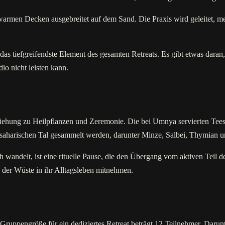
warmen Decken ausgebreitet auf dem Sand. Die Praxis wird geleitet, m
das tiefgreifendste Element des gesamten Retreats. Es gibt etwas daran
io nicht leisten kann.
eziehung zu Heilpflanzen und Zeremonie. Die bei Umnya servierten Tees
rsaharischen Tal gesammelt werden, darunter Minze, Salbei, Thymian un
wandelt, ist eine rituelle Pause, die den Übergang vom aktiven Teil de
 der Wüste in ihr Alltagsleben mitnehmen.
uppengröße für ein dediziertes Retreat beträgt 12 Teilnehmer. Darunte