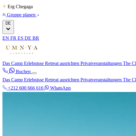
Erg Chegaga
Gruppe planen
DE
EN
FR
ES
DE
BR
Das Camp
Erlebnisse
Retreat ausrichten
Privatveranstaltungen
The C
Buchen
Das Camp
Erlebnisse
Retreat ausrichten
Privatveranstaltungen
The C
+212 600 666 616
WhatsApp