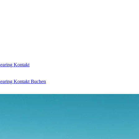
learing
Kontakt
learing
Kontakt
Buchen