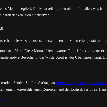
es Menu integriert. Die Mitarbeiterquoten ubertreffen alles, was in ein
Sie daran denken, sich hinzusetzen.
ko
serhalb dieses Zeitfensters uberschreiten die Sommertemperaturen in d
ruar und Marz. Diese Monate bieten warme Tage, kalte aber vertretba
nige andere Besucher in der Wuste. April ist der Ubergangsmonat: D
gsmodell. Senden Sie Ihre Anfrage an
reservations@umnyadesertcamp.
eit, einem vorgeschlagenen Reiseplan und der Logistik fur Ihren Trans
irekt
.