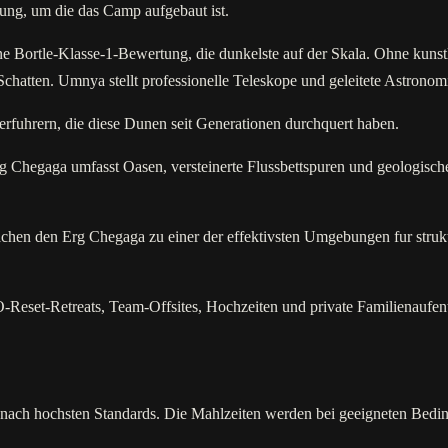
hrung, um die das Camp aufgebaut ist.
 Bortle-Klasse-1-Bewertung, die dunkelste auf der Skala. Ohne kunstl
chatten. Umnya stellt professionelle Teleskope und geleitete Astronom
erfuhrern, die diese Dunen seit Generationen durchquert haben.
 Chegaga umfasst Oasen, versteinerte Flussbettspuren und geologische 
achen den Erg Chegaga zu einer der effektivsten Umgebungen fur struk
eset-Retreats, Team-Offsites, Hochzeiten und private Familienaufent
ach hochsten Standards. Die Mahlzeiten werden bei geeigneten Beding