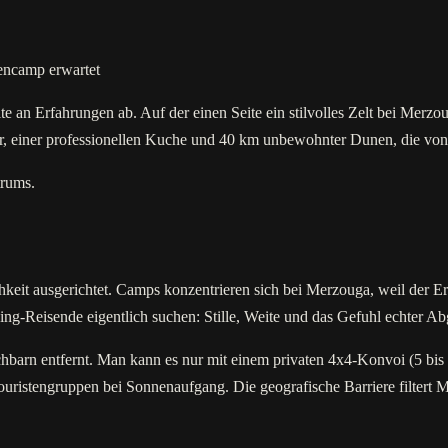
encamp erwartet
n Erfahrungen ab. Auf der einen Seite ein stilvolles Zelt bei Merzoug
r, einer professionellen Kuche und 40 km unbewohnter Dunen, die von I
trums.
t ausgerichtet. Camps konzentrieren sich bei Merzouga, weil der Erg 
ng-Reisende eigentlich suchen: Stille, Weite und das Gefuhl echter Ab
rn entfernt. Man kann es nur mit einem privaten 4x4-Konvoi (5 bis 
ristengruppen bei Sonnenaufgang. Die geografische Barriere filtert M