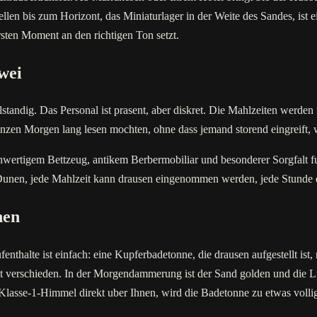
en bis zum Horizont, das Miniaturlager in der Weite des Sandes, ist ein
rsten Moment an den richtigen Ton setzt.
wei
andig. Das Personal ist prasent, aber diskret. Die Mahlzeiten werden 
zen Morgen lang lesen mochten, ohne dass jemand storend eingreift, 
hwertigem Bettzeug, antikem Berbermobiliar und besonderer Sorgfalt fur
 Dunen, jede Mahlzeit kann drausen eingenommen werden, jede Stunde d
nen
enthalte ist einfach: eine Kupferbadetonne, die drausen aufgestellt i
it verschieden. In der Morgendammerung ist der Sand golden und die L
e-Klasse-1-Himmel direkt uber Ihnen, wird die Badetonne zu etwas voll