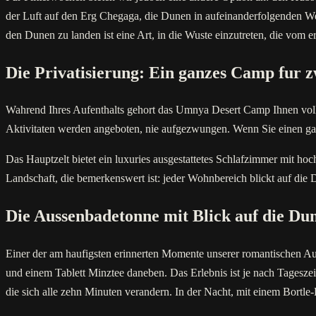
der Luft auf den Erg Chegaga, die Dunen in aufeinanderfolgenden Well
den Dunen zu landen ist eine Art, in die Wuste einzutreten, die vom e
Die Privatisierung: Ein ganzes Camp fur z
Wahrend Ihres Aufenthalts gehort das Umnya Desert Camp Ihnen vollst
Aktivitaten werden angeboten, nie aufgezwungen. Wenn Sie einen gan
Das Hauptzelt bietet ein luxuries ausgestattetes Schlafzimmer mit hoc
Landschaft, die bemerkenswert ist: jeder Wohnbereich blickt auf die
Die Aussenbadetonne mit Blick auf die Du
Einer der am haufigsten erinnerten Momente unserer romantischen Auf
und einem Tablett Minztee daneben. Das Erlebnis ist je nach Tagesze
die sich alle zehn Minuten verandern. In der Nacht, mit einem Bortl