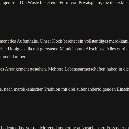
ungen frei. Die Wuste bietet eine Form von Privatsphare, die die exklus
ment des Aufenthalts. Unser Koch bereitet ein vollstandiges marokkani
 Honigpastilla mit gerosteten Mandeln zum Abschluss. Alles wird an 
Himmel daruber.
es Arrangement gestalten. Mehrere Lebenspartnerschaften haben in dies
, nach marokkanischer Tradition mit drei aufeinanderfolgenden Einschen
ya bedeutet das, vor der Morgendammerung aufzustehen, zu Fuss oder 