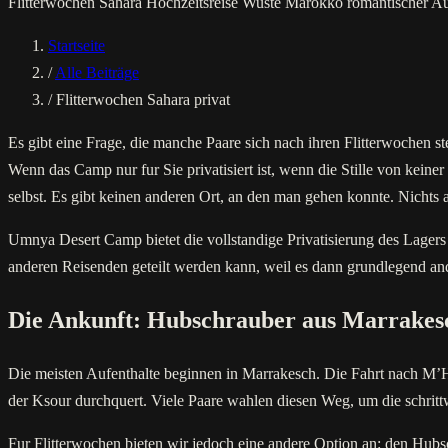
Flitterwochen Sahara
Hochzeitsreise Wuste Marokko
romantischer A
Startseite
/
Alle Beiträge
/
Flitterwochen Sahara privat
Es gibt eine Frage, die manche Paare sich nach ihren Flitterwochen s
Wenn das Camp nur fur Sie privatisiert ist, wenn die Stille von kein
selbst. Es gibt keinen anderen Ort, an den man gehen konnte. Nichts
Umnya Desert Camp bietet die vollstandige Privatisierung des Lagers 
anderen Reisenden geteilt werden kann, weil es dann grundlegend an
Die Ankunft: Hubschrauber aus Marrakes
Die meisten Aufenthalte beginnen in Marrakesch. Die Fahrt nach M’H
der Ksour durchquert. Viele Paare wahlen diesen Weg, um die schrit
Fur Flitterwochen bieten wir jedoch eine andere Option an: den Hub