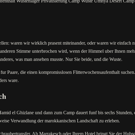
ufenthalt Wustenlager
Privatisierung Camp Wuste
Umnya Desert Camp
tellen: waren wir wirklich prasent miteinander, oder waren wir einfach
er anderen Stimme unterbrochen wird, wenn der Himmel uber Ihnen mehr St
 anderes, was man ansehen musste. Nur Sie beide, und die Wuste.
fur Paare, die einen kompromisslosen Flitterwochensaufenthalt suchen. 
ders ware.
ch
amid el Ghizlane und dann zum Camp dauert funf bis sechs Stunden, ei
tweise Verwandlung der marokkanischen Landschaft zu erleben.
schraubertransfer. Ab Marrakesch oder Ihrem Hotel bringt Sie der Hubs