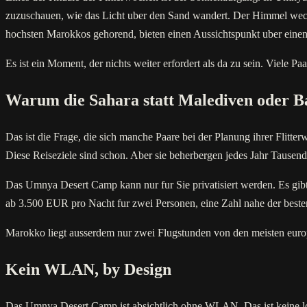
zuzuschauen, wie das Licht uber den Sand wandert. Der Himmel wech
hochsten Marokkos gehorend, bieten einen Aussichtspunkt uber einen 
Es ist ein Moment, der nichts weiter erfordert als da zu sein. Viele Pa
Warum die Sahara statt Malediven oder Ba
Das ist die Frage, die sich manche Paare bei der Planung ihrer Flitt
Diese Reiseziele sind schon. Aber sie beherbergen jedes Jahr Tausen
Das Umnya Desert Camp kann nur fur Sie privatisiert werden. Es gibt 
ab 3.500 EUR pro Nacht fur zwei Personen, eine Zahl nahe der besten I
Marokko liegt ausserdem nur zwei Flugstunden von den meisten europ
Kein WLAN, by Design
Das Umnya Desert Camp ist absichtlich ohne WLAN. Das ist keine logi