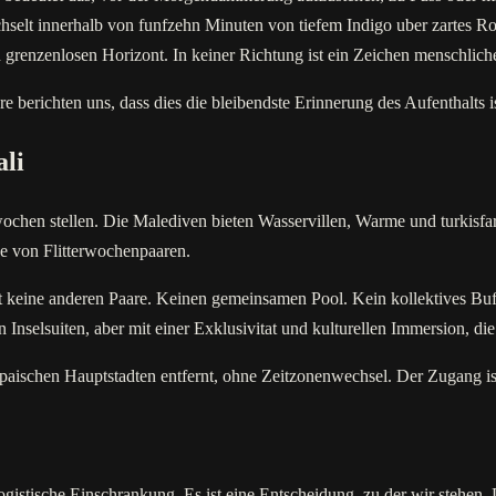
selt innerhalb von funfzehn Minuten von tiefem Indigo uber zartes 
grenzenlosen Horizont. In keiner Richtung ist ein Zeichen menschlich
are berichten uns, dass dies die bleibendste Erinnerung des Aufenthalts is
li
erwochen stellen. Die Malediven bieten Wasservillen, Warme und turkisf
de von Flitterwochenpaaren.
keine anderen Paare. Keinen gemeinsamen Pool. Kein kollektives Buffet
nselsuiten, aber mit einer Exklusivitat und kulturellen Immersion, die
aischen Hauptstadten entfernt, ohne Zeitzonenwechsel. Der Zugang ist
stische Einschrankung. Es ist eine Entscheidung, zu der wir stehen. 