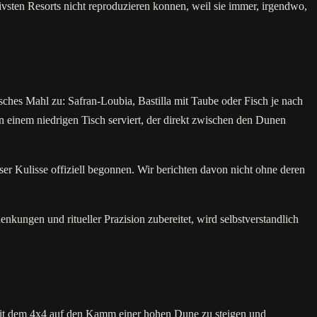
ivsten Resorts nicht reproduzieren konnen, weil sie immer, irgendwo,
sches Mahl zu: Safran-Loubia, Bastilla mit Taube oder Fisch je nach
einem niedrigen Tisch serviert, der direkt zwischen den Dunen
er Kulisse offiziell begonnen. Wir berichten davon nicht ohne deren
kungen und ritueller Prazision zubereitet, wird selbstverstandlich
mit dem 4x4 auf den Kamm einer hohen Dune zu steigen und