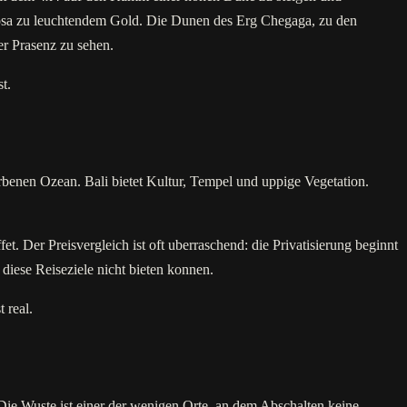
Rosa zu leuchtendem Gold. Die Dunen des Erg Chegaga, zu den
er Prasenz zu sehen.
t.
arbenen Ozean. Bali bietet Kultur, Tempel und uppige Vegetation.
. Der Preisvergleich ist oft uberraschend: die Privatisierung beginnt
 diese Reiseziele nicht bieten konnen.
 real.
Die Wuste ist einer der wenigen Orte, an dem Abschalten keine